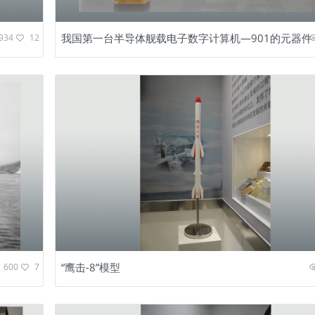
我国第一台半导体舰载电子数字计算机—901的元器件
934
12
“鹰击-8”模型
600
7